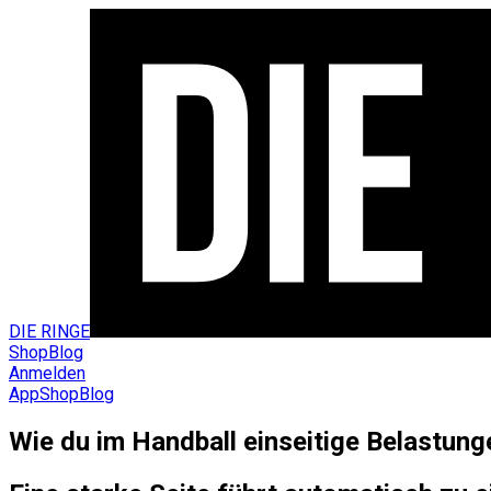
DIE RINGE
Shop
Blog
Anmelden
App
Shop
Blog
Wie du im Handball einseitige Belastun