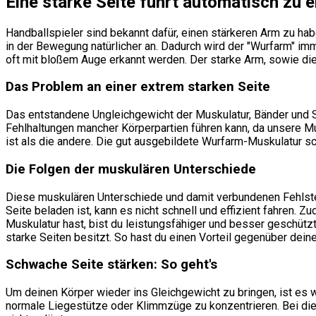
Eine starke Seite führt automatisch zu 
Handballspieler sind bekannt dafür, einen stärkeren Arm zu hab
in der Bewegung natürlicher an. Dadurch wird der "Wurfarm" im
oft mit bloßem Auge erkannt werden. Der starke Arm, sowie die
Das Problem an einer extrem starken Seite
Das entstandene Ungleichgewicht der Muskulatur, Bänder und S
Fehlhaltungen mancher Körperpartien führen kann, da unsere Mus
ist als die andere. Die gut ausgebildete Wurfarm-Muskulatur sch
Die Folgen der muskulären Unterschiede
Diese muskulären Unterschiede und damit verbundenen Fehlstellu
Seite beladen ist, kann es nicht schnell und effizient fahren. 
Muskulatur hast, bist du leistungsfähiger und besser geschüt
starke Seiten besitzt. So hast du einen Vorteil gegenüber dein
Schwache Seite stärken: So geht's
Um deinen Körper wieder ins Gleichgewicht zu bringen, ist es wi
normale Liegestütze oder Klimmzüge zu konzentrieren. Bei d