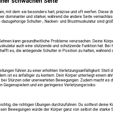
einer schwachen Seite
en, mit dem sie besonders hart, präzise und oft werfen. Diese do
mer dominanter und stärker, während die andere Seite vernachläs
 dazugehörige Schulter-, Nacken- und Brustmuskulatur sind größe
ehnen kann gesundheitliche Probleme verursachen. Deine Körper
kulatur auch eine stützende und schützende Funktion hat. Bei Ha
afft es, die anliegende Schulter in Position zu halten, während d
ngen führen zu einer erhöhten Verletzungsanfälligkeit. Stell di
Zudem ist es anfälliger zu kentern. Dein Körper unterliegt einem 
zt bei Stürzen oder unerwarteten Bewegungen. Zudem macht es d
en Gegenspielern und ein geringeres Verletzungsrisiko.
chtig, die richtigen Übungen durchzuführen. Du solltest deine Kö
iesen Bewegungen würde der Körper ganz von selbst die starke 