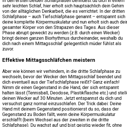
In den ersten beiden Schlafphasen befindest du dich in einem
sehr leichten Schlaf, hier erholt sich hauptsächlich dein Gehirn
von der alltäglichen Denkarbeit, die es verrichtet. In der dritten
Schlafphase – auch Tiefschlafphase genannt – entspannt sich
deine komplette Körpermuskulatur und nun erholt sich auch dei
gesamter Körper von den Strapazen des Tages. Aus dieser
Phase abrupt geweckt zu werden (z.B. durch einen Wecker)
bringt deinen ganzen Biorhythmus durcheinander, weshalb du
dich nach einem Mittagsschlaf gelegentlich müder fühlst als
zuvor.
Effektive Mittagsschläfchen meistern
Aber wie können wir verhindern, in die dritte Schlafphase zu
wechseln, bevor der Wecker den Mittagsschlaf beendet und
dich eventuell aus der Tiefschlafphase reißt? Ganz einfach!
Nimm dir einen Gegenstand in die Hand, der sich entspannt
halten lässt (Tennisball, Deodose, Plastikflasche etc.) und stel
deinen Wecker auf 30 Minuten. Jetzt entspannst du dich und
versuchst ganz normal einzuschlafen. Der Trick dabei: Deine
Hand mit deinem Gegenstand positionierst du so, dass der
Gegenstand zu Boden fällt, wenn deine Körpermuskulatur
erschlafft (beim Wechsel aus der zweiten in die dritte
Schlafphase). Du wachst auf und bist geistig wieder fit, ohne