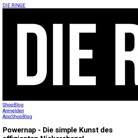
DIE RINGE
Shop
Blog
Anmelden
App
Shop
Blog
Powernap - Die simple Kunst des