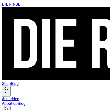
DIE RINGE
Shop
Blog
De
Anmelden
App
Shop
Blog
De