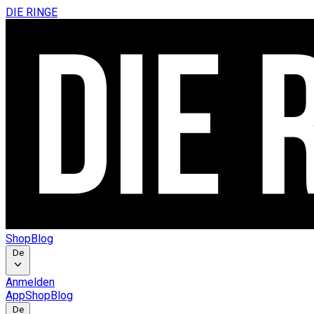
DIE RINGE
Shop
Blog
De
Anmelden
App
Shop
Blog
De