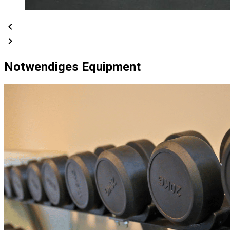
chevron_left
chevron_right
Notwendiges Equipment