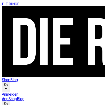
DIE RINGE
Shop
Blog
De
Anmelden
App
Shop
Blog
De