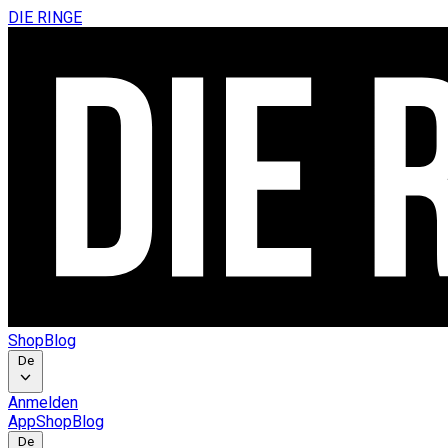
DIE RINGE
Shop
Blog
De
Anmelden
App
Shop
Blog
De