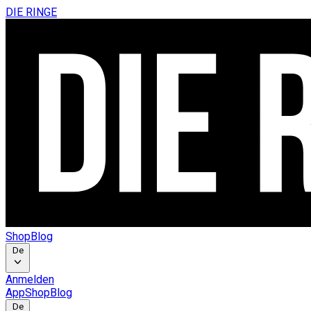
DIE RINGE
Shop
Blog
De
Anmelden
App
Shop
Blog
De