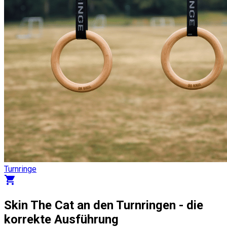
Turnringe
shopping_cart
Skin The Cat an den Turnringen - die
korrekte Ausführung