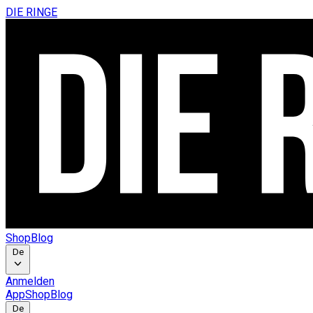
DIE RINGE
Shop
Blog
De
Anmelden
App
Shop
Blog
De