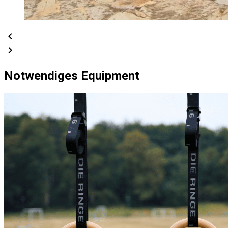
chevron_left
chevron_right
Notwendiges Equipment