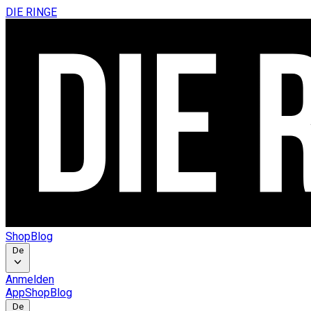
DIE RINGE
Shop
Blog
De
Anmelden
App
Shop
Blog
De