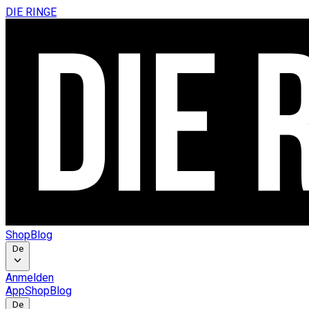
DIE RINGE
Shop
Blog
De
Anmelden
App
Shop
Blog
De