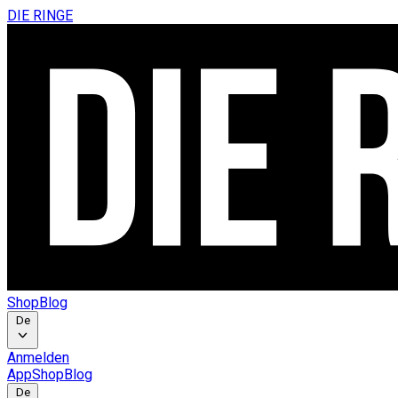
DIE RINGE
Shop
Blog
De
Anmelden
App
Shop
Blog
De