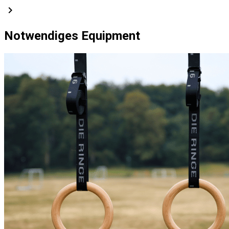
chevron_right
Notwendiges Equipment