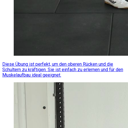
Diese Übung ist perfekt, um den oberen Rücken und die
Schultern zu kräftigen. Sie ist einfach zu erlernen und für den
Muskelaufbau ideal geeignet.