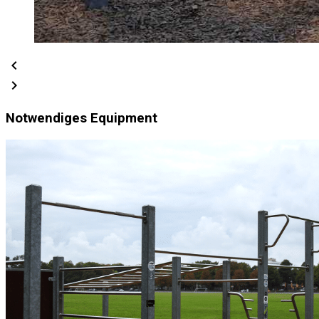
chevron_left
chevron_right
Notwendiges Equipment