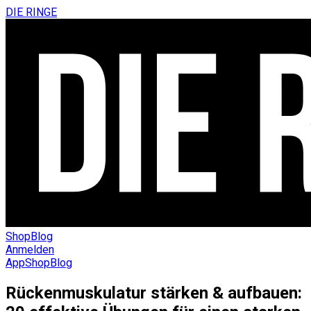
DIE RINGE
Shop
Blog
Anmelden
App
Shop
Blog
Rückenmuskulatur stärken & aufbauen: