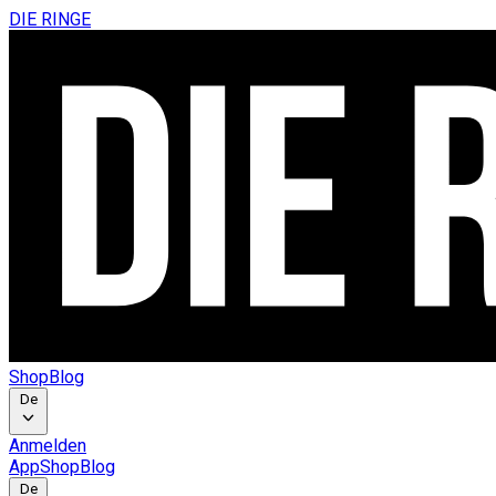
DIE RINGE
Shop
Blog
De
Anmelden
App
Shop
Blog
De