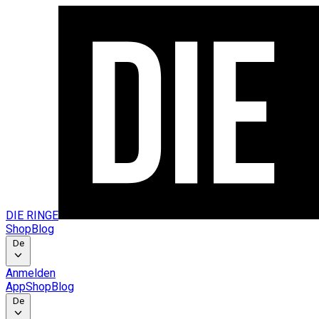
DIE RINGE
Shop
Blog
De
Anmelden
App
Shop
Blog
De