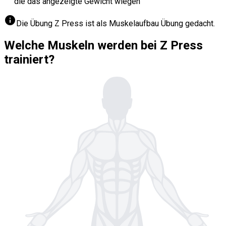
die das angezeigte Gewicht wiegen
info
Die Übung Z Press ist als Muskelaufbau Übung gedacht.
Welche Muskeln werden bei Z Press
trainiert?