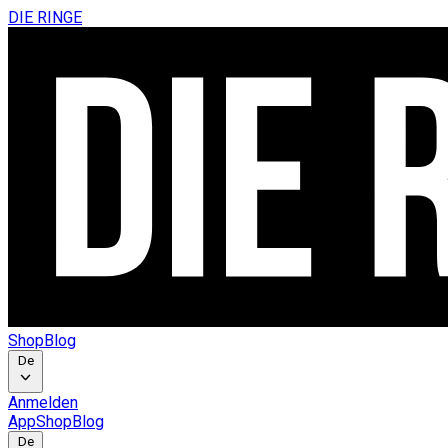
DIE RINGE
Shop
Blog
De
Anmelden
App
Shop
Blog
De