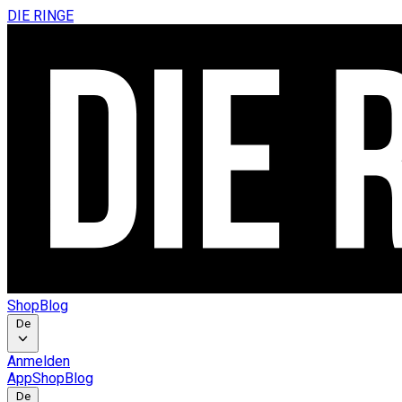
DIE RINGE
Shop
Blog
De
Anmelden
App
Shop
Blog
De