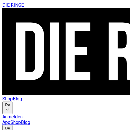
DIE RINGE
Shop
Blog
De
Anmelden
App
Shop
Blog
De