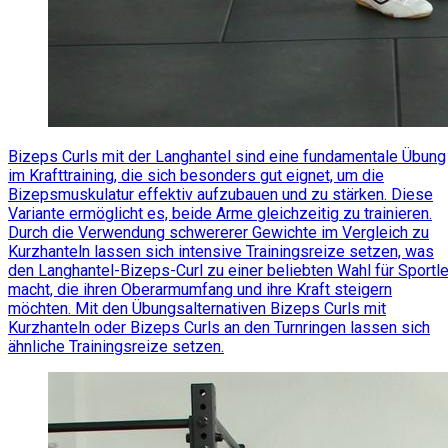
Bizeps Curls mit der Langhantel sind eine fundamentale Übung
im Krafttraining, die sich besonders gut eignet, um die
Bizepsmuskulatur effektiv aufzubauen und zu stärken. Diese
Variante ermöglicht es, beide Arme gleichzeitig zu trainieren.
Durch die Verwendung schwererer Gewichte im Vergleich zu
Kurzhanteln lassen sich intensive Trainingsreize setzen, was
den Langhantel-Bizeps-Curl zu einer beliebten Wahl für Sportle
macht, die ihren Oberarmumfang und ihre Kraft steigern
möchten. Mit den Übungsalternativen Bizeps Curls mit
Kurzhanteln oder Bizeps Curls an den Turnringen lassen sich
ähnliche Trainingsreize setzen.