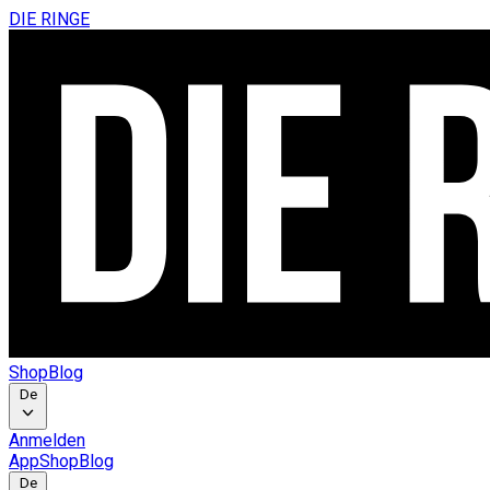
DIE RINGE
Shop
Blog
De
Anmelden
App
Shop
Blog
De