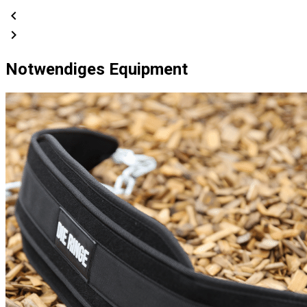
chevron_left
chevron_right
Notwendiges Equipment