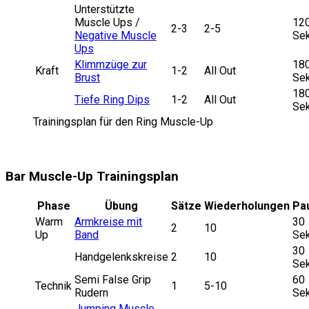
Unterstützte
Muscle Ups /
12
2-3
2-5
Negative Muscle
Sek
Ups
Klimmzüge zur
18
Kraft
1-2
All Out
Brust
Sek
18
Tiefe Ring Dips
1-2
All Out
Sek
Trainingsplan für den Ring Muscle-Up
Bar Muscle-Up Trainingsplan
Phase
Übung
Sätze
Wiederholungen
Pa
Warm
Armkreise mit
30
2
10
Up
Band
Sek
30
Handgelenkskreise
2
10
Sek
Semi False Grip
60
Technik
1
5-10
Rudern
Sek
Jumping Muscle