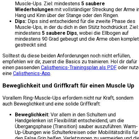
Muscle-Ups. Ziel: mindestens
5 saubere
Wiederholungen
mit vollständiger Streckung der Arme 
Hang und Kinn über der Stange oder den Ringen.
Dips:
Dips sind entscheidend für die zweite Phase des
Muscle-Ups, in der du dich in den Stütz hochdrückst. Ziel:
mindestens
5 saubere Dips
, wobei die Ellbogen auf
mindestens 90 Grad gebeugt und die Arme oben komplet
gestreckt sind.
Solltest du diese beiden Anforderungen noch nicht erfüllen,
empfehlen wir dir, zuerst die Basics zu trainieren. Hol dir dafür
einen passenden
Calisthenics-Trainingsplan als PDF
oder nutz
eine
Calisthenics-App
.
Beweglichkeit und Griffkraft für einen Muscle Up
Vorallem Ring-Muscle-Ups erfordern nicht nur Kraft, sondern
auch Beweglichkeit und eine solide Griffkraft:
Beweglichkeit:
Vor allem in den Schultern und
Handgelenken ist Flexibilität entscheidend, um die
Übergangsphase (Transition) sauber auszuführen. Warm-
Up-Übungen wie Schulterkreisen oder Mobilitätsdrills für
den False Grip helfen, Verletzungen zu vermeiden und di