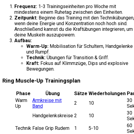
Frequenz:
1-3 Trainingseinheiten pro Woche mit
mindestens einem Ruhetag zwischen den Einheiten.
Zeitpunkt:
Beginne das Training mit den Technikübungen
wenn deine Energie und Konzentration noch hoch sind.
Anschließend kannst du die Kraftübungen integrieren, um
deine Muskeln auszupowern.
Aufbau:
Warm-Up:
Mobilisation für Schultern, Handgelenke
und Rumpf.
Technik:
Übungen für Transition & Griff.
Kraft:
Fokus auf Klimmzüge, Dips und explosive
Bewegungen.
Ring Muscle-Up Trainingsplan
Phase
Übung
Sätze
Wiederholungen
Pa
Warm
Armkreise mit
30
2
10
Up
Band
Sek
30
Handgelenkskreise
2
10
Sek
60
Technik
False Grip Rudern
1
5-10
Sek