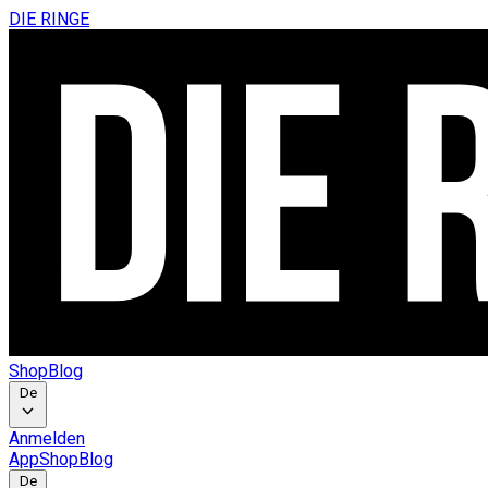
DIE RINGE
Shop
Blog
De
Anmelden
App
Shop
Blog
De